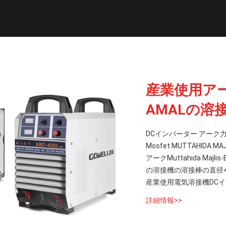
産業使用アークM
AMALの溶
DCインバーター アーク力機
Mosfet MUTTAHIDA MA
アークMuttahida Maj
の溶接機の溶接棒の直径4
産業使用電気溶接機DCインバー
詳細情報>>