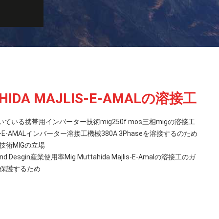
AHIDA MAJLIS-E-AMALの溶接工
いる携帯用インバーター技術mig250f mos三相migの溶接工
JLIS-E-AMALインバーター溶接工機械380A 3Phaseを溶接するのため
技術MIGの立場
d Desgin産業使用率Mig Muttahida Majlis-E-Amalの溶接工のガ
を保護するため