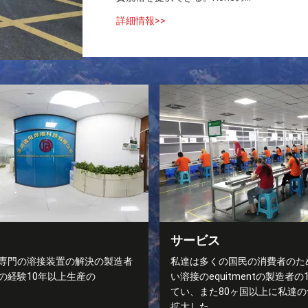
詳細情報>>
サービス
専門の溶接装置の解決の製造者
私達は多くの国民の消費者のた
Mの経験10年以上生産の
い溶接のequitmentの製造者
てい、また80ヶ国以上に私達
拡大した。