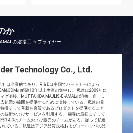
のか
IS-E-AMALの溶接工 サプライヤー
der Technology Co., Ltd.
会社は企業的であり、R & Dは中国でパートナーによっ
&ODMの経験10年以上生産の集中し。 私達は2009年に
、MUTTAHIDA MAJLIS-E-AMALの溶接、血しょ
の広範囲の範囲を提供するために溶接している。私達の目
の特徴そして革新を良質であるプロダクトを提供すること
の技術およびサービスを利用する。 顧客は最初にそして
R & Dのチームおよび販売のチームがある、従って私達
知られている。私達はアジア品質規格およびヨーロッパの品