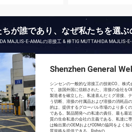
たちが誰であり、なぜ私たちを選ぶ
A MAJLIS-E-AMALの溶接工 & 棒TIG MUTTAHIDA MAJL
Shenzhen General Wel
シンセンの一般的な溶接工の技術CO.、株式
て、故国外国に信頼された、溶接の会社をOEM
製造者を確立した、私達喜んだミグ溶接、ティグ溶接
う切断、溶接の付属品および溶接の消耗品
的は、提供するグローバル市場のより多く
である。製品開発への私達の責任、最も最近
質の生命私達の会社の主義である、私達に専門
は輸出業のOEMおよびODMの協同をよく
質規格を提供できる。Rohsの...