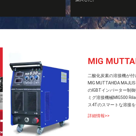
MIG MUTT
二酸化炭素の溶接機が付いて
MIG MUTTAHIDA MA
のIGBTインバーター制御
ミグ溶接機械MIG500 Rilan
ス4Tのスマートな溶接
詳細情報>>