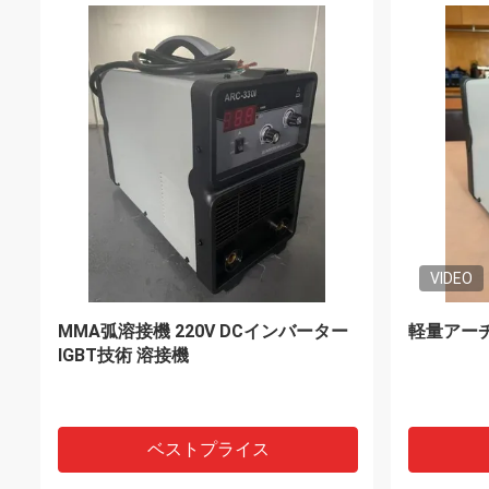
VIDEO
VIDEO
溶接アルミニウム ドアおよび窓のた
CNC血
めに適した脈拍Migの溶接工の単一フ
圧0.05
ェーズ250Aの溶接機
ラー24V
ベストプライス