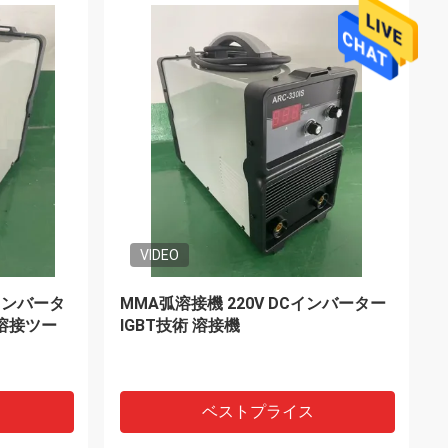
VIDEO
接機械手動
高い発電の手持ち型繊維レーザー
の溶接工の
Typetopの溶接機レーザー点の溶接工
溶接工
ベストプライス