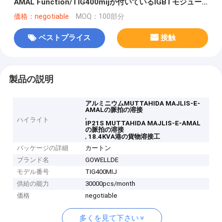
AMAL Function/TIG400mijが付いているIGBTモジュー
ルのティグ溶接機械溶接工用具/装置
価格：negotiable
MOQ：100部分
ベストプライス
接触
製品の説明
アルミニウムMUTTAHIDA MAJLIS-E-
AMALの脈拍の溶接
,
ハイライト
IP21S MUTTAHIDA MAJLIS-E-AMAL
の脈拍の溶接
,
18.4KVA港の貨物溶接工
パッケージの詳細
カートン
ブランド名
GOWELLDE
モデル番号
TIG400MIJ
供給の能力
30000pcs/month
価格
negotiable
多くを見て下さい