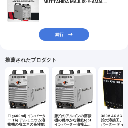
MUTTAHIDA MAJLIS-E-AMAL
Function/TIG400mijが付いている
IGBTモジュールのティグ溶接機械溶接
工用具/装置
続行
推薦されたプロダクト
Tig400mij インバータ
脈拍のアルゴンの溶接
380V AC dC 
ー Tig アルミニウム溶
機の穏やかな鋼鉄Igbt
拍の溶接工、IG
接機の省エネの高性能
インバーター溶接工の
バーター ティ