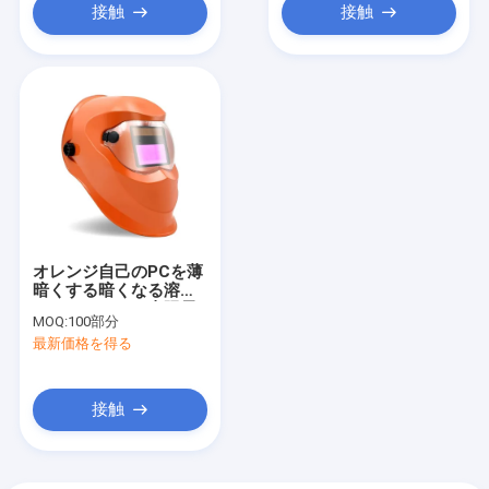
接触
接触
オレンジ自己のPCを薄
暗くする暗くなる溶接
のヘルメットの太陽電
MOQ:
100部分
池の自動車は保護する
最新価格を得る
接触