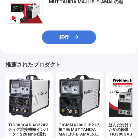
MUTTAHIDA MAJLIS-E-AMALの溶接
工TIG 200P AC Dc高周波ティグ溶接
機械はアルミニウムを溶接できる
続行
推薦されたプロダクト
TIG300GAS AC220V
TIGMMA200G IP21の
はんだ付けする
ティグ溶接機械インバ
棒TIG MUTTAHIDA
ための軽量
ーター220amps流れ
MAJLIS-E-AMALの溶
TIG300GAS I