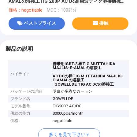
AMALの溶接工TIG 200P AC Dc高周波ティグ溶接機械は
アルミニウムを溶接できる
価格：negotiable
MOQ：100部分
ベストプライス
接触
製品の説明
携帯用IGBTの棒TIG MUTTAHIDA
MAJLIS-E-AMALの溶接工
,
ハイライト
AC DCの棒TIG MUTTAHIDA MAJLIS-
E-AMALの溶接工
,
GOWELLDE TIG AC DCの溶接工
パッケージの詳細
明白か多彩なカートン
ブランド名
GOWELLDE
モデル番号
TIG200P AC/DC
供給の能力
30000pcs/month
価格
negotiable
多くを見て下さい