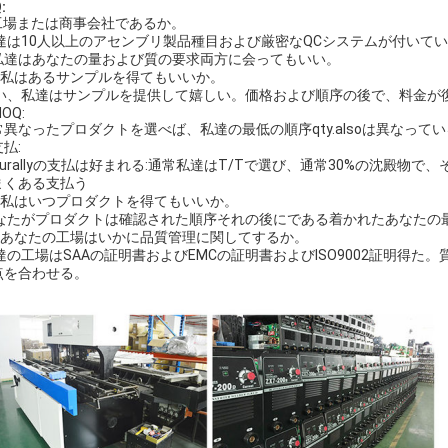
:
:工場または商事会社であるか。
私達は10人以上のアセンブリ製品種目および厳密なQCシステムが付い
私達はあなたの量および質の要求両方に会ってもいい。
.Q:私はあるサンプルを得てもいいか。
はい、私達はサンプルを提供して嬉しい。価格および順序の後で、料金が
MOQ:
常異なったプロダクトを選べば、私達の最低の順序qty.alsoは異なって
支払:
cturallyの支払は好まれる:通常私達はT/Tで選び、通常30%の沈殿
まくある支払う
.Q:私はいつプロダクトを得てもいいか。
あなたがプロダクトは確認された順序それの後にである着かれたあなたの
.Q:あなたの工場はいかに品質管理に関してするか。
私達の工場はSAAの証明書およびEMCの証明書およびISO9002証明得
点を合わせる。