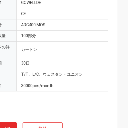
名
GOWELLDE
CE
号
ARC400 MOS
数量
100部分
ジの詳
カートン
間
30日
T/T、L/C、ウェスタン・ユニオン
力
30000pcs/month