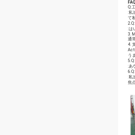
FAQ
Q
:
て
2
:
3. 
通
4. 
A
う
5
:
6
:
焦