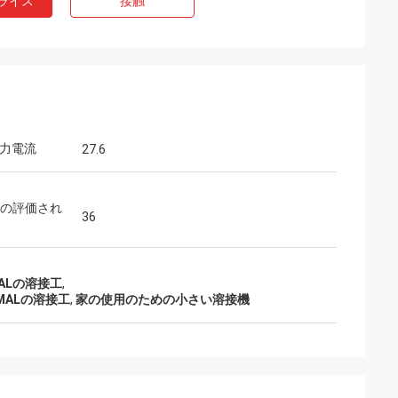
ライス
接触
入力電流
27.6
utの評価され
36
AMALの溶接工
,
AMALの溶接工
,
家の使用のための小さい溶接機