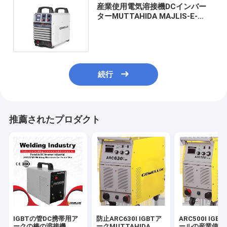
産業使用電気溶接機DCインバー
ターMUTTAHIDA MAJLIS-E-
AMAL ARC400Iアークの溶接工
続行
推薦されたプロダクト
IGBTの管DC携帯用ア
防止ARC630I IGBTア
ARC500I IGB
ークの棒の溶接機
ークMUTTAHIDA
ールの産業使用