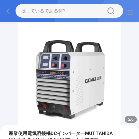
2
/
6
産業使用電気溶接機DCインバーターMUTTAHIDA