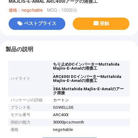
MAJLIS-E-AMAL ARC400Iアークの溶接工
価格：negotiable
MOQ：100部分
ベストプライス
接触
製品の説明
ちり止めDCインバーターMuttahida
Majlis-E-Amalの溶接工
,
ARC400I DCインバーターMuttahida
ハイライト
Majlis-E-Amalの溶接工
,
28A Muttahida Majlis-E-Amalのアー
ク溶接
パッケージの詳細
カートン
ブランド名
GOWELLDE
モデル番号
ARC400I
供給の能力
30000pcs/month
価格
negotiable