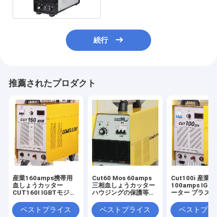
続行
推薦されたプロダクト
産業160amps携帯用
Cut60 Mos 60amps
Cut100i 産業用
血しょうカッター
三相血しょうカッター
100amps IGB
CUT160I IGBTモジュ
ハウジングの保護等級
ーター プラズマ
ール
IP21
ー AC415V
ベストプライス
ベストプライス
ベストプラ