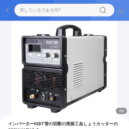
2
/
6
インバーターIGBT管の切断の溶接工血しょうカッターの