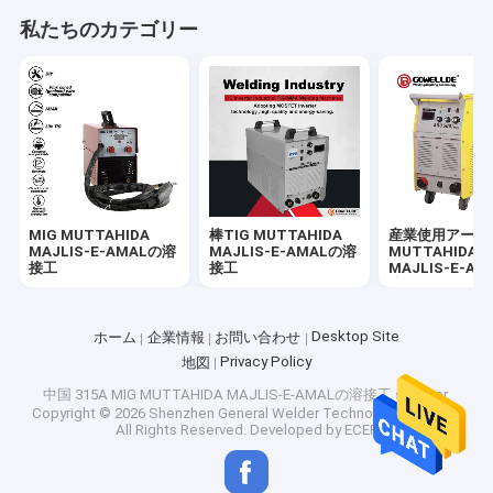
VRショー
私たちのカテゴリー
私達について
工場旅行
品質管理
私達に連絡しなさい
MIG MUTTAHIDA
棒TIG MUTTAHIDA
産業使用アーク
MAJLIS-E-AMALの溶
MAJLIS-E-AMALの溶
MUTTAHIDA
引用を要求しなさい
接工
接工
MAJLIS-E-A
接工
Desktop Site
ホーム
企業情報
お問い合わせ
MIG MUTTAHIDA MAJLIS-E-AMALの溶接工
Privacy Policy
地図
中国 315A MIG MUTTAHIDA MAJLIS-E-AMALの溶接工 supplier.
棒TIG MUTTAHIDA MAJLIS-E-AMALの溶接工
Copyright © 2026 Shenzhen General Welder Technology Co., Ltd..
All Rights Reserved. Developed by
ECER
産業使用アークMUTTAHIDA MAJLIS-E-AMALの溶接工