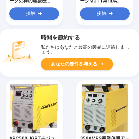
ークの棒の溶接機
ークMUTTAHIDA
ARC85 220vの家の使
MAJLIS-E-AMALイン
用
バーター溶接工
接触
接触
500ampsの湿気
時間を節約する
私たちはあなたと最高の製品に連絡しまし
ょう。
あなたの要件を与える
ARC500I IGBTモジュ
350AMPS産業使用アー