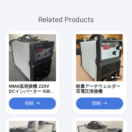
Related Products
MMA弧溶接機 220V
軽量アーチウェルダー
DCインバーター IGBT
双電圧溶接機
技術 溶接機
接触
接触