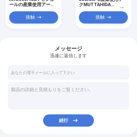
ールの産業使用アーク
クMUTTAHIDA
MUTTAHIDA MAJLIS-
MAJLIS-E-AMALの溶
E-AMALの溶接工
接工頑丈なARC400G
接触
接触
500ampsの流れ
IGBTのモデル
メッセージ
迅速に返信します
家
プロダクト
続行
ビデオ