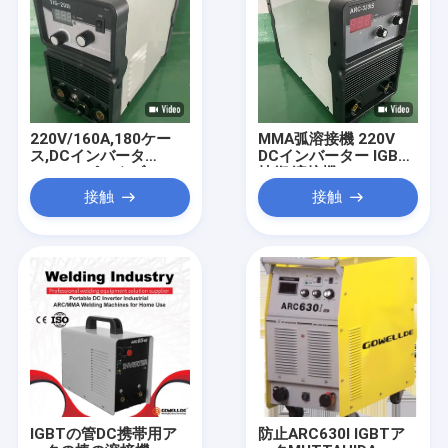
220V/160A,180ケー
MMA弧溶接機 220V
ス,DCインバータ
DCインバーター IGBT
ー,IGBTポータブルTIG
技術 溶接機
機械溶接ツール/設備溶
接触
接触
接機/TIG200I
IGBTの管DC携帯用ア
防止ARC630I IGBTア