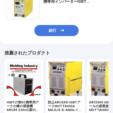
携帯用インバーターIGBT
MUTTAHIDA MAJLIS-E-AMALのア
ーク溶接機械適合
続行
推薦されたプロダクト
IGBTの管DC携帯用ア
防止ARC630I IGBTア
ARC500I IGB
ークの棒の溶接機
ークMUTTAHIDA
ールの産業使用
ARC85 220vの家の使
MAJLIS-E-AMALイン
MUTTAHIDA