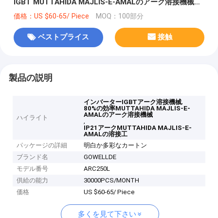
IGBT MUTTAHIDA MAJLIS-E-AMALのアーク溶接機械適
合
価格：US $60-65/ Piece
MOQ：100部分
ベストプライス
接触
製品の説明
,
インバーターIGBTアーク溶接機械
80%の効率MUTTAHIDA MAJLIS-E-
AMALのアーク溶接機械
ハイライト
,
IP21アークMUTTAHIDA MAJLIS-E-
AMALの溶接工
パッケージの詳細
明白か多彩なカートン
ブランド名
GOWELLDE
モデル番号
ARC250L
供給の能力
30000PCS/MONTH
価格
US $60-65/ Piece
多くを見て下さい