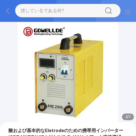
2
/
7
酸および基本的なEletrodeのための携帯用インバーター