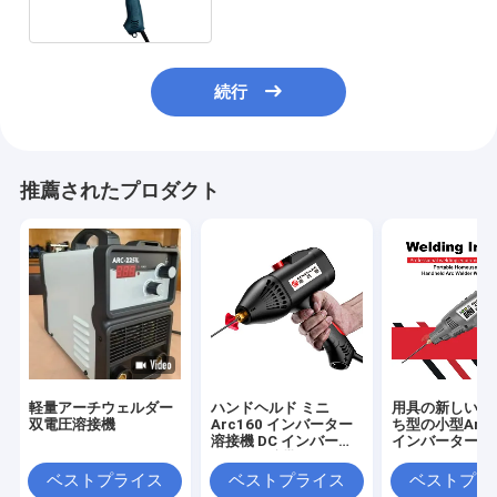
続行
推薦されたプロダクト
軽量アーチウェルダー
ハンドヘルド ミニ
用具の新しい設
双電圧溶接機
Arc160 インバーター
ち型の小型Arc1
溶接機 DC インバータ
インバーターIG
ー IGBT 携帯用
用インバーター
を修理する家
ベストプライス
ベストプライス
ベストプラ