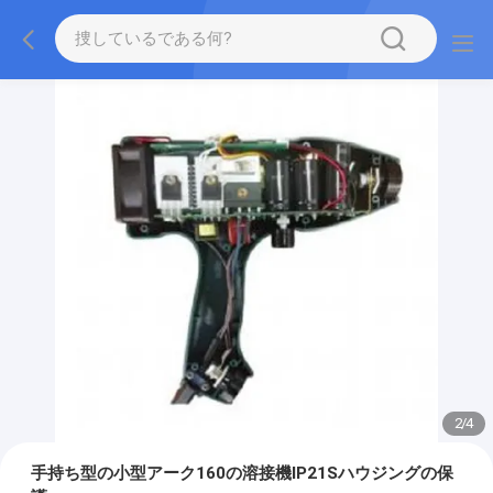
2
/
4
手持ち型の小型アーク160の溶接機IP21Sハウジングの保