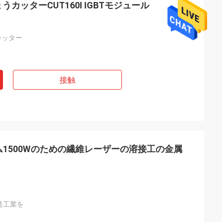
うカッターCUT160I IGBTモジュール
カッター
接触
ム1500Wのための繊維レーザーの溶接工の金属
造工業を