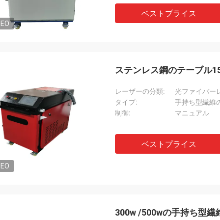
ベストプライス
DEO
ステンレス鋼のテーブル15
レーザーの分類:
光ファイバー
タイプ:
手持ち型繊維
制御:
マニュアル
ベストプライス
DEO
300w /500wの手持ち型