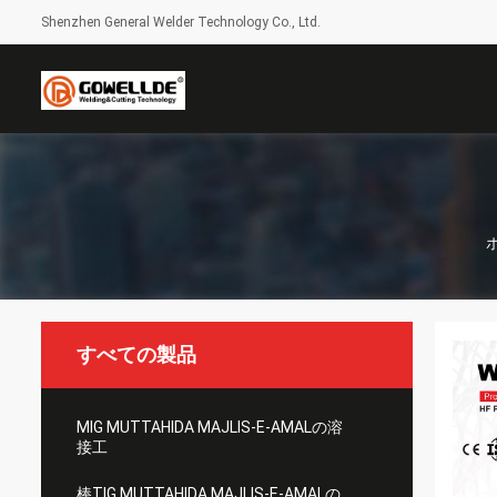
Shenzhen General Welder Technology Co., Ltd.
すべての製品
MIG MUTTAHIDA MAJLIS-E-AMALの溶
接工
棒TIG MUTTAHIDA MAJLIS-E-AMALの