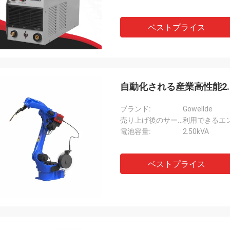
ベストプライス
自動化される産業高性能2.
ブランド:
Gowellde
売り上げ後のサービスは提供した:
利用できるエ
電池容量:
2.50kVA
ベストプライス