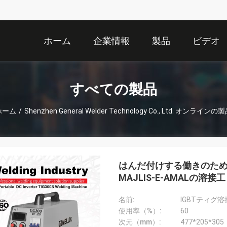
ホーム
企業情報
製品
ビデオ
すべての製品
ホーム
/
Shenzhen General Welder Technology Co., Ltd. オンラインの
はんだ付けする働きのための軽量T
MAJLIS-E-AMALの溶接工
名前:
IGBTティグ
使用率（%）:
60
次元（mm）:
477*205*305